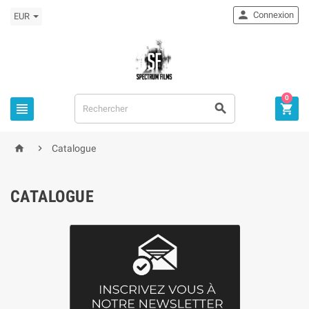

Connexion
EUR
0



home

Catalogue
CATALOGUE