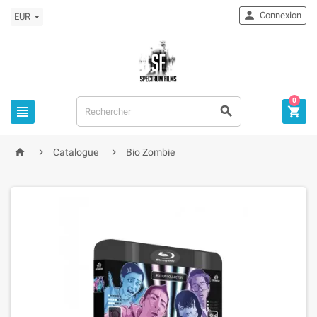

Connexion
EUR
0



home


Catalogue
Bio Zombie