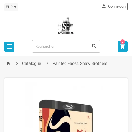

Connexion
EUR
0



home


Catalogue
Painted Faces, Shaw Brothers