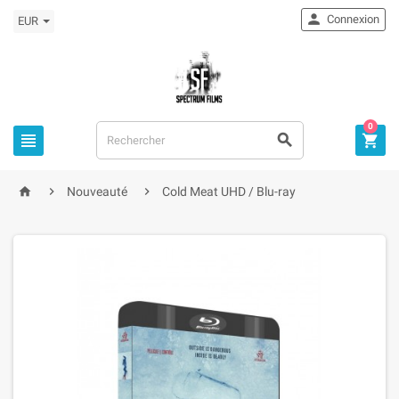

Connexion
EUR
0



home


Nouveauté
Cold Meat UHD / Blu-ray