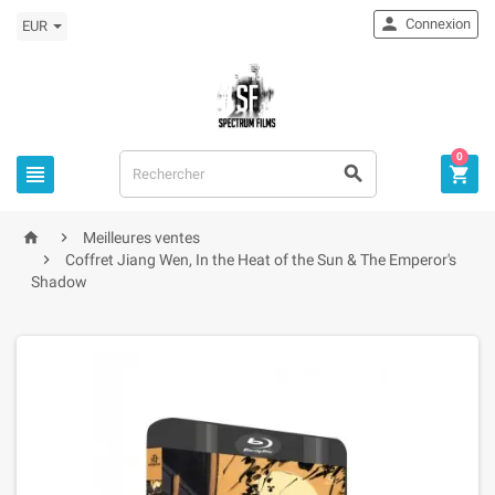

Connexion
EUR
0



home

Meilleures ventes

Coffret Jiang Wen, In the Heat of the Sun & The Emperor's
Shadow